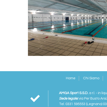
Home
Chi Siamo
AMGA Sport S.S.D.
a r.l. - in l
Sede legale:
via Per Busto Arsi
Tel. 0331 595553 (Legnano) 0