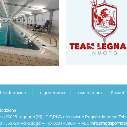
I nostri impianti
La governance
Il nostro team
Società
iquidazione
zio,20025 Legnano (MI) - C.F.,P.IVA e Iscrizione Registro Imprese Tri
331 556720 (Parabiago) – Fax 0331 478661 – PEC
info.amgasport@pe