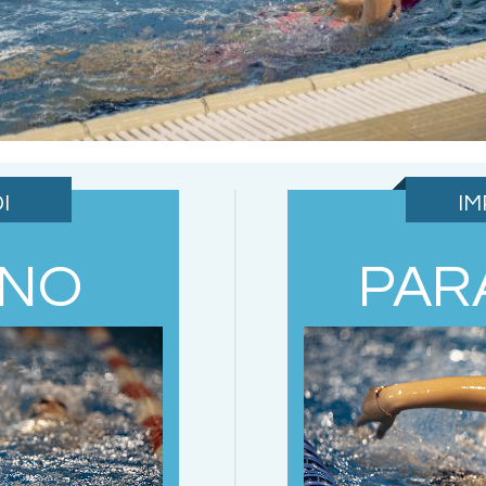
I
IM
ANO
PAR