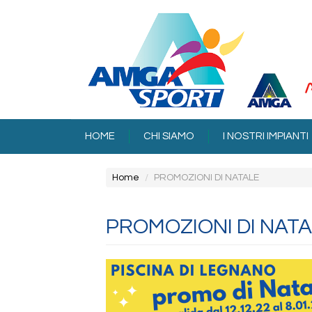
Salta
al
contenuto
principale
HOME
CHI SIAMO
I NOSTRI IMPIANTI
Home
PROMOZIONI DI NATALE
PROMOZIONI DI NAT